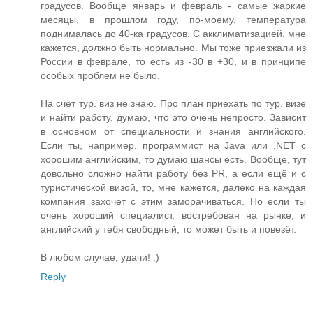
градусов. Вообще январь и февраль - самые жаркие
месяцы, в прошлом году, по-моему, температура
поднималась до 40-ка градусов. С акклиматизацией, мне
кажется, должно быть нормально. Мы тоже приезжали из
России в феврале, то есть из -30 в +30, и в принципе
особых проблем не было.
На счёт тур. виз не знаю. Про план приехать по тур. визе
и найти работу, думаю, что это очень непросто. Зависит
в основном от специальности и знания английского.
Если ты, например, программист на Java или .NET с
хорошим английским, то думаю шансы есть. Вообще, тут
довольно сложно найти работу без PR, а если ещё и с
туристической визой, то, мне кажется, далеко на каждая
компания захочет с этим заморачиваться. Но если ты
очень хороший специалист, востребован на рынке, и
английский у тебя свободный, то может быть и повезёт.
В любом случае, удачи! :)
Reply