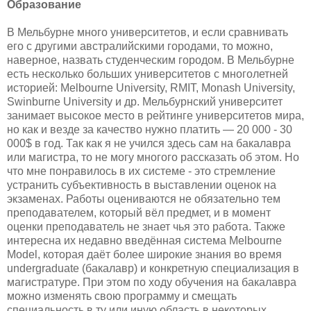
Образование
В Мельбурне много университетов, и если сравнивать
его с другими австралийскими городами, то можно,
наверное, назвать студенческим городом. В Мельбурне
есть несколько больших университетов с многолетней
историей: Melbourne University, RMIT, Monash University,
Swinburne University и др. Мельбурнский университет
занимает высокое место в рейтинге университетов мира,
но как и везде за качество нужно платить — 20 000 - 30
000$ в год. Так как я не учился здесь сам на бакалавра
или магистра, то не могу многого рассказать об этом. Но
что мне понравилось в их системе - это стремление
устранить субъективность в выставлении оценок на
экзаменах. Работы оцениваются не обязательно тем
преподавателем, который вёл предмет, и в момент
оценки преподаватель не знает чья это работа. Также
интересна их недавно введённая система Melbourne
Model, которая даёт более широкие знания во время
undergraduate (бакалавр) и конкретную специализация в
магистратуре. При этом по ходу обучения на бакалавра
можно изменять свою программу и смещать
специальность в ту или иную область в некоторых