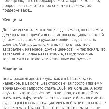
помощи людям с передозировкой. Спорный, конечно,
вопрос, но в какой-то мере они этим наркоманию
поддерживают...
Женщины
До приезда читал, что женщин здесь мало, но на самом
деле их много, причём всевозможных национальностей
:) Также слышал, что русские женщины здесь очень
ценятся. Сейчас думаю, что причина в том, что у
австралиек, наверное, другие ценности. Я так понял, что
австралийки более независимые, замуж особо не
торопятся и не такие хозяйственные как русские.
Медицина
Без страховки здесь никуда, как и в Штатах, как и,
наверное, в Европе. Без страховки за простой приём у
врача можно запросто отдать 100$ или больше. А если
случится что-то серьёзное, то на порядок выше. Я тут,
тьфу-тьфу-тьфу, особо не сталкивался с больницами, но
судя по рассказам, ситуация здесь всё-таки в этом плане
лучше, чем в Штатах. То есть если что-то случится, не