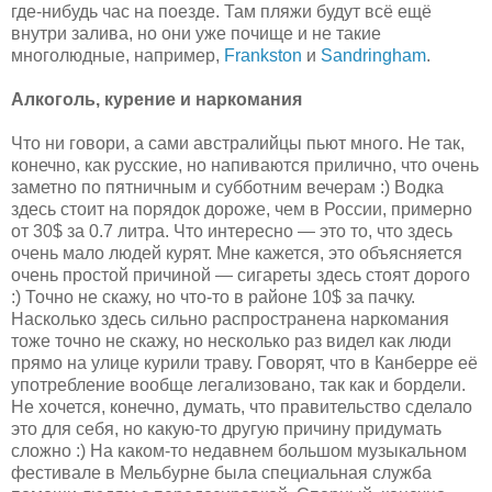
где-нибудь час на поезде. Там пляжи будут всё ещё
внутри залива, но они уже почище и не такие
многолюдные, например,
Frankston
и
Sandringham
.
Алкоголь, курение и наркомания
Что ни говори, а сами австралийцы пьют много. Не так,
конечно, как русские, но напиваются прилично, что очень
заметно по пятничным и субботним вечерам :) Водка
здесь стоит на порядок дороже, чем в России, примерно
от 30$ за 0.7 литра. Что интересно — это то, что здесь
очень мало людей курят. Мне кажется, это объясняется
очень простой причиной — сигареты здесь стоят дорого
:) Точно не скажу, но что-то в районе 10$ за пачку.
Насколько здесь сильно распространена наркомания
тоже точно не скажу, но несколько раз видел как люди
прямо на улице курили траву. Говорят, что в Канберре её
употребление вообще легализовано, так как и бордели.
Не хочется, конечно, думать, что правительство сделало
это для себя, но какую-то другую причину придумать
сложно :) На каком-то недавнем большом музыкальном
фестивале в Мельбурне была специальная служба