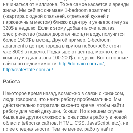
начинаться от миллиона. То же самое касается и аренды
жилья. Мы сейчас снимаем 1-bedroom apartment
(квартира с одной спальней, отдельной кухней и
парковочным местом) близко к центру и университету за
320$ в неделю. Если к этому добавить счета за газ,
электричество (самая дорогая часть) и воду, получится
более 1500$ в месяц. Другой пример, 1-bedroom
apartment в центре города в крутом небоскрёбе стоит
уже 800$ в неделю. Подальше от центра, можно снять
комнату из диапазона 100-200$ в неделю. Вот основные
сайты по недвижимости:
http://domain.com.au/
,
http://realestate.com.au/
.
Работа
Некоторое время назад, возможно в связи с кризисом,
люди говорили, что найти работу проблематично. Мы
действительно потратили какое-то время, чтобы найти
работу для моей девушки, Ксюши. Но в нашем случае
была ещё другая сложность, она искала работу в новой
области (вёрстка сайтов, HTML, CSS, JavaScript, etc.), не
по её специальности. Тем не менее, работу найти