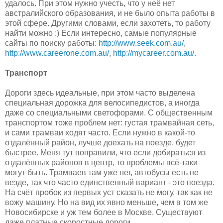
удалось. При этом нужно учесть, что у неё нет
австралийского образования, и не было опыта работы в
этой сфере. Другими словами, если захотеть, то работу
найти можно :) Если интересно, самые популярные
сайты по поиску работы:
http://www.seek.com.au/
,
http://www.careerone.com.au/
,
http://mycareer.com.au/
.
Транспорт
Дороги здесь идеальные, при этом часто выделена
специальная дорожка для велосипедистов, а иногда
даже со специальными светофорами. С общественным
транспортом тоже проблем нет: густая трамвайная сеть,
и сами трамваи ходят часто. Если нужно в какой-то
отдалённый район, лучше доехать на поезде, будет
быстрее. Меня тут поправили, что если добираться из
отдалённых районов в центр, то проблемы всё-таки
могут быть. Трамваев там уже нет, автобусы есть не
везде, так что часто единственный вариант - это поезда.
На счёт пробок из первых уст сказать не могу, так как не
вожу машину. Но на вид их явно меньше, чем в том же
Новосибирске и уж тем более в Москве. Существуют
даже платные скоростные дороги.