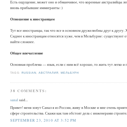
Есть ощущение, может оно и обманчивое, что коренные австралийцы лени
вновь прибывшие иммигранты :)
Отношение к иностранцам
Тут все иностранцы, так что все в основном дружелюбны друг к другу. Х
Сиднее к иностранцам относятся хуже, чем в Мельбурне: существуют 
найти сложнее.
Общее впечатление
Основная проблема — язык, если с ним всё хорошо, то жить тут легко и 
TAGS:
RUSSIAN
,
АВСТРАЛИЯ
,
МЕЛЬБУРН
38 COMMENTS:
sanal
said...
Привет! меня зовут Санал я из России, живу в Москве и мне очень прият
сфере строительства. Скажи как там обстоят дела с инженерами строит
SEPTEMBER 23, 2010 AT 3:52 PM