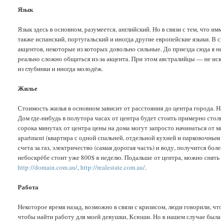
Язык
Язык здесь в основном, разумеется, английский. Но в связи с тем, что 
также испанский, португальский и иногда другие европейские языки. В
акцентов, некоторые из которых довольно сильные. До приезда сюда я 
реально сложно общаться из-за акцента. При этом австралийцы — не ис
из глубинки и иногда молодёж.
Жилье
Стоимость жилья в основном зависит от расстояния до центра города. Н
Дом где-нибудь в полутора часах от центра будет стоить примерно столь
сорока минутах от центра цены на дома могут запросто начинаться от 
apartment (квартира с одной спальней, отдельной кухней и парковочным 
счета за газ, электричество (самая дорогая часть) и воду, получится бо
небоскрёбе стоит уже 800$ в неделю. Подальше от центра, можно снять
http://domain.com.au/
,
http://realestate.com.au/
.
Работа
Некоторое время назад, возможно в связи с кризисом, люди говорили, ч
чтобы найти работу для моей девушки, Ксюши. Но в нашем случае была 