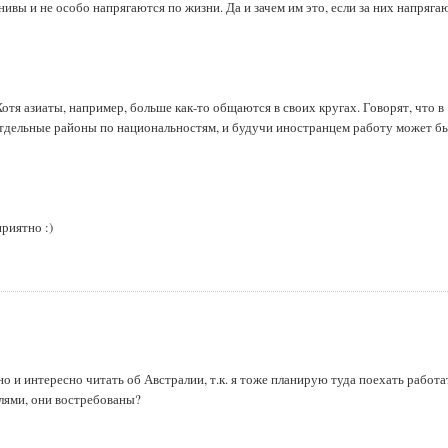
вы и не особо напрягаются по жизни. Да и зачем им это, если за них напряга
отя азиаты, например, больше как-то общаются в своих кругах. Говорят, что в
отдельные районы по национальностям, и будучи иностранцем работу может б
приятно :)
но и интересно читать об Австралии, т.к. я тоже планирую туда поехать работа
елями, они востребованы?