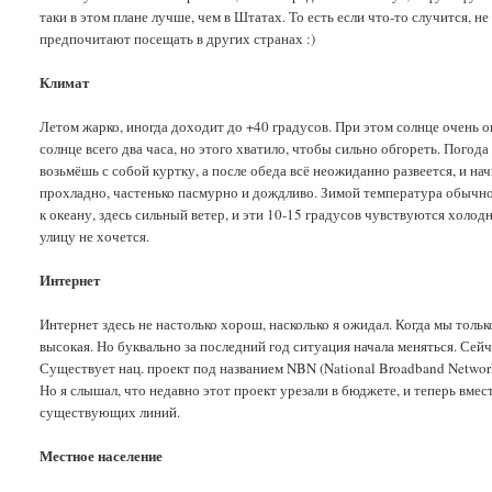
таки в этом плане лучше, чем в Штатах. То есть если что-то случится, 
предпочитают посещать в других странах :)
Климат
Летом жарко, иногда доходит до +40 градусов. При этом солнце очень оп
солнце всего два часа, но этого хватило, чтобы сильно обгореть. Пого
возьмёшь с собой куртку, а после обеда всё неожиданно развеется, и на
прохладно, частенько пасмурно и дождливо. Зимой температура обычно 
к океану, здесь сильный ветер, и эти 10-15 градусов чувствуются холод
улицу не хочется.
Интернет
Интернет здесь не настолько хорош, насколько я ожидал. Когда мы тольк
высокая. Но буквально за последний год ситуация начала меняться. Сейч
Существует нац. проект под названием NBN (National Broadband Network
Но я слышал, что недавно этот проект урезали в бюджете, и теперь вмес
существующих линий.
Местное население