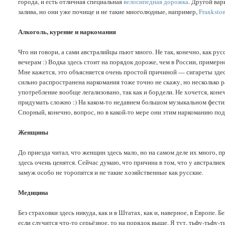
города, и есть отличная специальная
велосипедная дорожка
. Другой вар
залива, но они уже почище и не такие многолюдные, например,
Franksto
Алкоголь, курение и наркомания
Что ни говори, а сами австралийцы пьют много. Не так, конечно, как р
вечерам :) Водка здесь стоит на порядок дороже, чем в России, примерно
Мне кажется, это объясняется очень простой причиной — сигареты здесь 
сильно распространена наркомания тоже точно не скажу, но несколько ра
употребление вообще легализовано, так как и бордели. Не хочется, коне
придумать сложно :) На каком-то недавнем большом музыкальном фести
Спорный, конечно, вопрос, но в какой-то мере они этим наркоманию по
Женщины
До приезда читал, что женщин здесь мало, но на самом деле их много,
здесь очень ценятся. Сейчас думаю, что причина в том, что у австралиек
замуж особо не торопятся и не такие хозяйственные как русские.
Медицина
Без страховки здесь никуда, как и в Штатах, как и, наверное, в Европе.
если случится что-то серьёзное, то на порядок выше. Я тут, тьфу-тьфу-ть