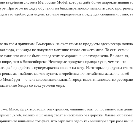
авно введённая система Melbourne Model, которая даёт более широкие знания в
атуре. При этом по ходу обучения на бакалавра можно изменять свою программ
бщем это удобно для людей, кто ещё определился с будущей специальностью, т
ре по трём причинам. Во-первых, за счёт климата продукты здесь всегда можн
л сюда, я никогда не покупал в магазине такого свежего мяса. То есть если и
не факт, что оно не было перед этим заморожено и разморожено. Во-вторых,
о шире, чем в Новосибирске. Некоторые продукты правда хуже, чем те, что
 который продаётся в супермаркетах похож на вату. Некоторые продукты слож
емы решаемы: майонез можно купить в корейском или китайском магазине; хлеб 
, что Мельбурн — очень многонациональный город, имеется множество ресторан
различные блюда со всех уголков мира.
ороже. Мясо, фрукты, овощи, электроника, машины стоят сопоставимо или деше
ример, хлеб, молоко и шоколад стоят в несколько раз дороже. Жильё, образова
ринять во внимание тот факт, что зарплаты здесь как минимум в три раза выше