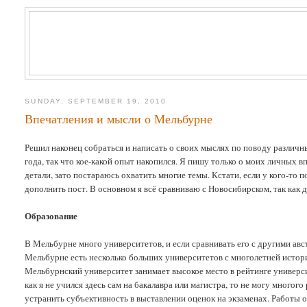
SUNDAY, SEPTEMBER 19, 2010
Впечатления и мысли о Мельбурне
Решил наконец собраться и написать о своих мыслях по поводу различ
года, так что кое-какой опыт накопился. Я пишу только о моих личных в
детали, зато постараюсь охватить многие темы. Кстати, если у кого-то 
дополнить пост. В основном я всё сравниваю с Новосибирском, так как 
Образование
В Мельбурне много университетов, и если сравнивать его с другими авс
Мельбурне есть несколько больших университетов с многолетней историей
Мельбурнский университет занимает высокое место в рейтинге университе
как я не учился здесь сам на бакалавра или магистра, то не могу многого
устранить субъективность в выставлении оценок на экзаменах. Работы о