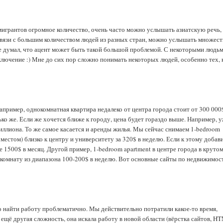
иммигрантов огромное количество, очень часто можно услышать азиатскую речь,
 связи с большим количеством людей из разных стран, можно услышать множес
не думал, что ацент может быть такой большой проблемой. С некоторыми людь
ключение :) Мне до сих пор сложно понимать некоторых людей, особенно тех, 
апример, однокомнатная квартира недалеко от центра города стоит от 300 000
ко же. Если же хочется ближе к городу, цена будет гораздо выше. Например, у
миллиона. То же самое касается и аренды жилья. Мы сейчас снимаем 1-bedroom
местом) близко к центру и университету за 320$ в неделю. Если к этому добав
лее 1500$ в месяц. Другой пример, 1-bedroom apartment в центре города в круто
 комнату из диапазона 100-200$ в неделю. Вот основные сайты по недвижимос
то найти работу проблематично. Мы действительно потратили какое-то время,
ещё другая сложность, она искала работу в новой области (вёрстка сайтов, H