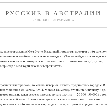
РУССКИЕ В АВСТРАЛИИ
ЗАМЕТКИ ПРОГРАММИСТА
ных аспектов жизни в Мельбурне. На данный момент мы прожили в нём уже пол
печатлениях и на объективность не претендую :) Также не буду сильно вдаватьс
появятся вопросы, на которые я не ответил, пишите в комментариях, буду рад
до приезда в Мельбурн всю жизнь прожил там.
тралийскими городами, то можно, наверное, назвать студенческим городом. В
: Melbourne University, RMIT, Monash University, Swinburne University и др.
тов мира, но как и везде за качество нужно платить — 20 000 - 30 000$ в год
 рассказать об этом. Но что мне понравилось в их системе - это стремление
цениваются не обязательно тем преподавателем, который вёл предмет, и в мом