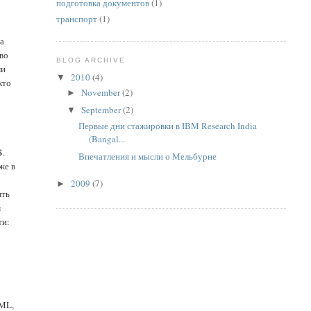
подготовка документов
(1)
транспорт
(1)
 а
тво
BLOG ARCHIVE
ми
2010
(4)
▼
кто
November
(2)
►
September
(2)
▼
Первые дни стажировки в IBM Research India
(Bangal...
$.
Впечатления и мысли о Мельбурне
же в
2009
(7)
►
ить
м
ти:
TML,