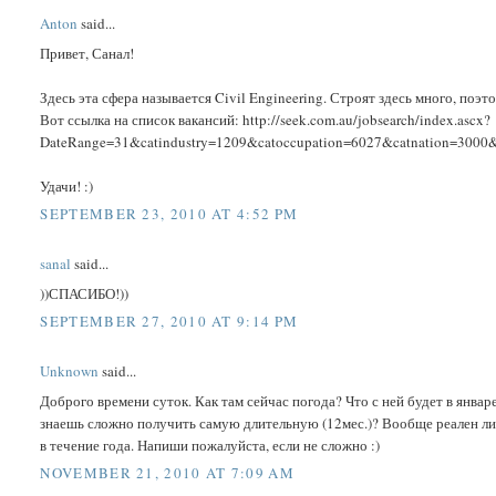
Anton
said...
Привет, Санал!
Здесь эта сфера называется Civil Engineering. Строят здесь много, поэ
Вот ссылка на список вакансий: http://seek.com.au/jobsearch/index.ascx?
DateRange=31&catindustry=1209&catoccupation=6027&catnation=3000&
Удачи! :)
SEPTEMBER 23, 2010 AT 4:52 PM
sanal
said...
))СПАСИБО!))
SEPTEMBER 27, 2010 AT 9:14 PM
Unknown
said...
Доброго времени суток. Как там сейчас погода? Что с ней будет в январе
знаешь сложно получить самую длительную (12мес.)? Вообще реален ли п
в течение года. Напиши пожалуйста, если не сложно :)
NOVEMBER 21, 2010 AT 7:09 AM