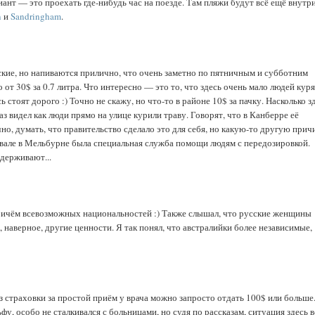
иант — это проехать где-нибудь час на поезде. Там пляжи будут всё ещё внутр
n
и
Sandringham
.
усские, но напиваются прилично, что очень заметно по пятничным и субботним
 от 30$ за 0.7 литра. Что интересно — это то, что здесь очень мало людей куря
стоят дорого :) Точно не скажу, но что-то в районе 10$ за пачку. Насколько з
з видел как люди прямо на улице курили траву. Говорят, что в Канберре её
чно, думать, что правительство сделало это для себя, но какую-то другую прич
вале в Мельбурне была специальная служба помощи людям с передозировкой.
ддерживают...
 причём всевозможных национальностей :) Также слышал, что русские женщины
, наверное, другие ценности. Я так понял, что австралийки более независимые,
 Без страховки за простой приём у врача можно запросто отдать 100$ или больше
фу, особо не сталкивался с больницами, но судя по рассказам, ситуация здесь в