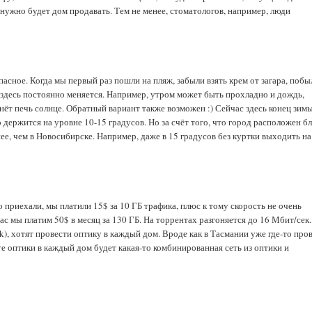
не нужно будет дом продавать. Тем не менее, стоматологов, например, люди
асное. Когда мы первый раз пошли на пляж, забыли взять крем от загара, побы
да здесь постоянно меняется. Например, утром может быть прохладно и дождь,
чнёт печь солнце. Обратный вариант также возможен :) Сейчас здесь конец зим
держится на уровне 10-15 градусов. Но за счёт того, что город расположен б
нее, чем в Новосибирске. Например, даже в 15 градусов без куртки выходить на
о приехали, мы платили 15$ за 10 ГБ трафика, плюс к тому скорость не очень
ас мы платим 50$ в месяц за 130 ГБ. На торрентах разгоняется до 16 Мбит/сек.
), хотят провести оптику в каждый дом. Вроде как в Тасмании уже где-то пров
те оптики в каждый дом будет какая-то комбинированная сеть из оптики и