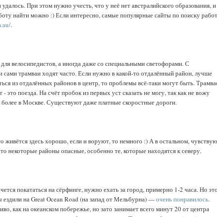
ти удалось. При этом нужно учесть, что у неё нет австралийского образования, и
аботу найти можно :) Если интересно, самые популярные сайты по поиску рабо
m.au/
.
 для велосипедистов, а иногда даже со специальными светофорами. С
и сами трамваи ходят часто. Если нужно в какой-то отдалённый район, лучше
ться из отдалённых районов в центр, то проблемы всё-таки могут быть. Трамва
 - это поезда. На счёт пробок из первых уст сказать не могу, так как не вожу
м более в Москве. Существуют даже платные скоростные дороги.
то живётся здесь хорошо, если и воруют, то немного :) А в остальном, чувству
 что некоторые районы опасные, особенно те, которые находятся к северу.
очется покататься на сёрфинге, нужно ехать за город, примерно 1-2 часа. Но эт
ы ездили на Great Ocean Road (на запад от Мельбурна) —
очень понравилось
.
асиво, как на океанском побережье, но зато занимает всего минут 20 от центра