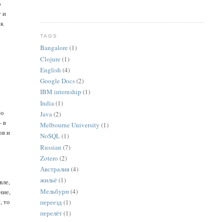
о
у и
ак
TAGS
Bangalore
(1)
Clojure
(1)
English
(4)
о
Google Docs
(2)
IBM internship
(1)
India
(1)
но
Java
(2)
— в
Melbourne University
(1)
ов и
NoSQL
(1)
Russian
(7)
Zotero
(2)
Австралия
(4)
жильё
(1)
вле,
Мельбурн
(4)
ние,
, то
переезд
(1)
перелёт
(1)