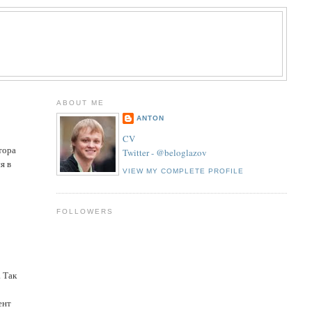
ABOUT ME
ANTON
CV
тора
Twitter - @beloglazov
я в
VIEW MY COMPLETE PROFILE
FOLLOWERS
. Так
ент