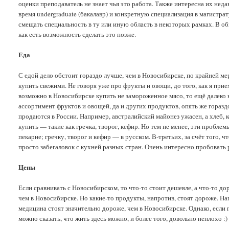
оценки преподаватель не знает чья это работа. Также интересна их нед
время undergraduate (бакалавр) и конкретную специализация в магистр
смещать специальность в ту или иную область в некоторых рамках. В о
как есть возможность сделать это позже.
Еда
С едой дело обстоит гораздо лучше, чем в Новосибирске, по крайней ме
купить свежими. Не говоря уже про фрукты и овощи, до того, как я приеха
возможно в Новосибирске купить не замороженное мясо, то ещё далеко 
ассортимент фруктов и овощей, да и других продуктов, опять же горазд
продаются в России. Например, австралийский майонез ужасен, а хлеб,
купить — такие как гречка, творог, кефир. Но тем не менее, эти пробл
пекарне; гречку, творог и кефир — в русском. В-третьих, за счёт того
просто забегаловок с кухней разных стран. Очень интересно пробовать 
Цены
Если сравнивать с Новосибирском, то что-то стоит дешевле, а что-то д
чем в Новосибирске. Но какие-то продукты, напротив, стоят дороже. Нап
медицина стоят значительно дороже, чем в Новосибирске. Однако, если п
можно сказать, что жить здесь можно, и более того, довольно неплохо :)