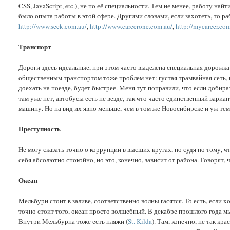
CSS, JavaScript, etc.), не по её специальности. Тем не менее, работу най
было опыта работы в этой сфере. Другими словами, если захотеть, то р
http://www.seek.com.au/
,
http://www.careerone.com.au/
,
http://mycareer.co
Транспорт
Дороги здесь идеальные, при этом часто выделена специальная дорожка
общественным транспортом тоже проблем нет: густая трамвайная сеть, 
доехать на поезде, будет быстрее. Меня тут поправили, что если добира
там уже нет, автобусы есть не везде, так что часто единственный вариант
машину. Но на вид их явно меньше, чем в том же Новосибирске и уж те
Преступность
Не могу сказать точно о коррупции в высших кругах, но судя по тому, ч
себя абсолютно спокойно, но это, конечно, зависит от района. Говорят,
Океан
Мельбурн стоит в заливе, соответственно волны гасятся. То есть, если х
точно стоит того, океан просто волшебный. В декабре прошлого года м
Внутри Мельбурна тоже есть пляжи (
St. Kilda
). Там, конечно, не так кр